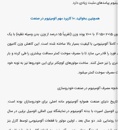
ینیوم پیامدهای مثبت زیادی دارد.
همچنین بخوانید: ۱۰ کاربرد مهم آلومینیوم در صنعت
کامیون F-150 2015 با 700 پوند وزن (تقریباً 15 درصد از وزن بدن وسیله نقلیه) با یک
 کاملاً آلومینیومی با کیفیت بسیار بالا ساخته شده است. این کاهش وزن کامیون
فورد را قادر می سازد تا با مصرف سوخت کمتر مسافت بیشتری را طی کرده و بار
ری را نیز حمل کنند. ساخت موتورهای کوچکتر برای این خودروها نیز به نوبه خود
ث مصرف سوخت کمتر میشود.
خچه مصرف آلومینیوم در صنعت خودروسازی
تاریخ دنیای صنعت همواره آلومینیوم ماده اصلی برای خودروسازان بوده است.
ن اتومبیل اسپرت با بدنه آلومینیوم در نمایشگاه بین المللی اتومبیل برلین در سال
1899 رونمایی شد. دو سال بعد ، اولین موتور با قطعات آلومینیومی توسط کارل بنز