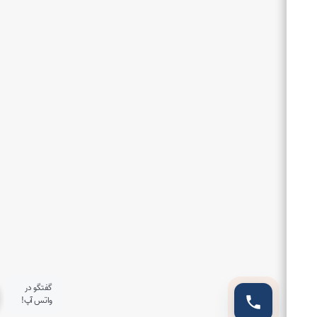
گفتگو در
واتس آپ!