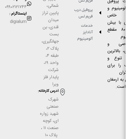
ت پروفیل
فریم لس
شمالی،
۰۹۹۰۲۱۲۱۷۴۴
ومینیوم و
پروفیل درب
پایین تراز
اینستاگرام :
ع خاص
فریم لس
میدان
digialum
 با بیش
خدمات
قندی، بن
از ۸۰۰۰ مقطع
آنادایز
بست
وم
آلومینیوم
جهانگیری،
اصی و
پلاک ۲،
 بالاترین
طبقه ۴،
 تنوع و
واحد ۱۹،
 را برای
شرکت
ران
پایدار فلز
به ارمغان
ویرا
است.
آدرس كارخانه:
شهرک
صنعتى
شهيد زواره
ای، كوچه
صنعت ۱۱ ،
پلاک ۱۰