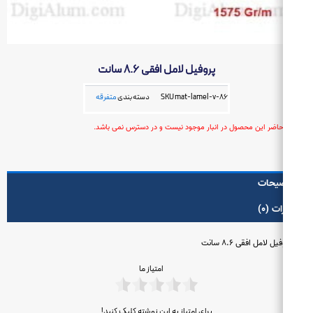
پروفیل لامل افقی ۸.۶ سانت
mat-lamel-v-86
SKU
دسته بندی
متفرقه
حاضر این محصول در انبار موجود نیست و در دسترس نمی باشد.
یحات
ت (۰)
یل لامل افقی ۸.۶ سانت
امتیاز ما
برای امتیاز به این نوشته کلیک کنید!