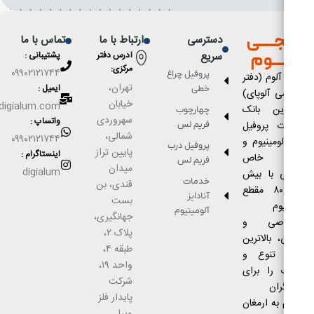
ــــی
دسترسی
ارتباط با ما
تماس با ما
ــــوم
سریع
آدرس دفتر
پشتیبانی :
مركزى:
۰۹۹۰۲۱۲۱۷۴۴
پروفیل چراغ
لوم (دفتر
تهران،
ایمیل :
خطی
 آلوپای)
خیابان
Info@digialum.com
رین بانک
چهارچوب
سهروردی
واتساپ :
ت پروفیل
فریم لس
شمالی،
۰۹۹۰۲۱۲۱۷۴۴
ومینیوم و
پروفیل درب
پایین تراز
اینستاگرام :
ع خاص
فریم لس
میدان
digialum
 با بیش
خدمات
قندی، بن
از ۸۰۰۰ مقطع
آنادایز
بست
وم
آلومینیوم
جهانگیری،
اصی و
پلاک ۲،
 بالاترین
طبقه ۴،
 تنوع و
واحد ۱۹،
 را برای
شرکت
ران
پایدار فلز
به ارمغان