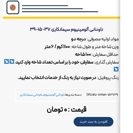
ناودانی آلومینیوم سیمانکاری ۳۷-۱۵-۳۹
مواد اولیه مصرفی:
درجه دو
وزن شاخه متر و طول شاخه:
۱۱۰۰ گرم / ۶ متر
حداقل سفارش:
۱۰۰ شاخه
سفارش گذاری:
سفارش خود را بر اساس تعداد شاخه وارد کنید
رنگ پروفیل:
در صورت نیاز به رنگ از خدمات انتخاب نمایید.
alu-siman-153739
SKU
دسته بندی‌ها
ناودانی آلومینیوم
,
ناودانی سیمانکاری
قیمت :
۰
تومان
یوم
افزودن به سبد خرید
اری