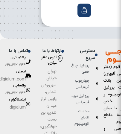
ــــی
دسترسی
ارتباط با ما
تماس با ما
ــــوم
سریع
آدرس دفتر
پشتیبانی :
مركزى:
۰۹۹۰۲۱۲۱۷۴۴
پروفیل چراغ
لوم (دفتر
تهران،
ایمیل :
خطی
 آلوپای)
خیابان
Info@digialum.com
رین بانک
چهارچوب
سهروردی
واتساپ :
ت پروفیل
فریم لس
شمالی،
۰۹۹۰۲۱۲۱۷۴۴
ومینیوم و
پروفیل درب
پایین تراز
اینستاگرام :
ع خاص
فریم لس
میدان
digialum
 با بیش
خدمات
قندی، بن
از ۸۰۰۰ مقطع
آنادایز
بست
وم
آلومینیوم
جهانگیری،
اصی و
پلاک ۲،