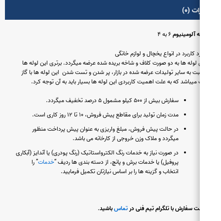
ت (۰)
ه آلومینیوم
۶ به ۴
د کاربرد در انواع یخچال و لوازم خانگی
 لوله ها به دو صورت کلاف و شاخه بریده شده عرضه میگردد. برتری این لوله ها
ت به سایر تولیدات عرضه شده در بازار، پر شدن و تست شدن این لوله ها با گاز
 میباشد که به علت اهمیت کاربردی این لوله ها بسیار باید به آن توجه کرد.
سفارش بیش از ۵۰۰ کیلو مشمول ۵ درصد تخفیف میگردد.
مدت زمان تولید برای مقاطع پیش فروش، ۱۰ تا ۱۲ روز کاری است.
در حالت پیش فروش، مبلغ واریزی به عنوان پیش پرداخت منظور
میگردد و ملاک وزن خروجی از کارخانه می باشد.
در صورت نیاز به خدمات رنگ الکترواستاتیک (رنگ پودری) یا آندایز (آبکاری
پروفیل) یا خدمات برش و پانچ، از دسته بندی ها ردیف “
خدمات
” را
انتخاب و گزینه ها را بر اساس نیازتان تکمیل فرمایید.
 سفارش با تلگرام تیم فنی در
تماس
باشید
.