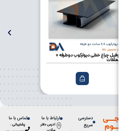
وفیل چراغ خطی دیوارکوب دوطرفه +
علقات
ــــی
دسترسی
ارتباط با ما
تماس با ما
ــــوم
سریع
آدرس دفتر
پشتیبانی :
مركزى: