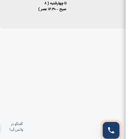
تا چهارشنبه ( ۸
صبح – ۱۶:۳۰ عصر )
گفتگو در
واتس آپ!