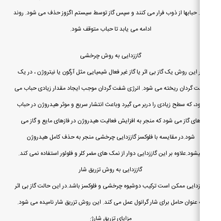
 حبابها از ذوب فرار می کنند و سپس گاز توسط سیستم اگزوز حذف می شود. روند
ادامه می یابد تا حباب متوقف شود.
گاززدایی به روش چرخشی
 این روش یک گاز بی اثر یا گاز غیر فعال شیمیایی مثل آرگون یا نیتروژن ، در یک
 گردان ریخته می شود. انرژی شفت گردان موجب ایجاد مقدار زیادی حباب می
د، که سطح زیادی را دربر می گیرد وباعث انتشار سریع و موثر هیدروژن در حباب
ای گاز می شود که منجر به افزایش فعالیت هیدروژن در فازهای مایع و گاز می
شود.در مقایسه با فلوکسز گاززدایی چرخشی منجر به حذف کامل هیدروژن
شود.علاوه بر این گاززدایی دوار از نمک های مضر کلر و فلوئور استفاده نمی کند.
گاززدایی به روش تزریق شار
زدایی ممکن است ترکیب دوشیوه چرخشی و فلوکسز باشد.در این حالت گاز بی اثر
 عنوان حامل برای شار گرانول عمل می کند. این روش تزریق شار نامیده می شود.
مزایای تزریق شارژ: