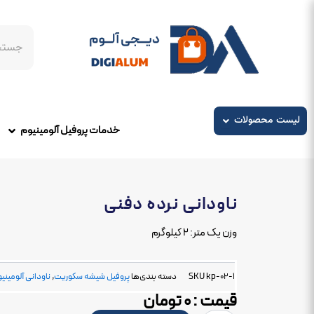
رش
ه
جستجو
حتوا
باز کردن در لیست محصولات
لیست محصولات
خدمات پروفیل آلومینیوم
ناودانی نرده دفنی
وزن یک متر: ۲ کیلوگرم
kp-02-1
SKU
دسته بندی‌ها
پروفیل شیشه سکوریت
,
ناودانی آلومینی
قیمت :
۰
تومان