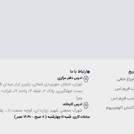
یع
ارتباط با ما
آدرس دفتر مركزى:
چراغ خطی
تهران، خیابان سهروردی شمالی، پایین تراز میدان ق
ب فریم لس
بست جهانگیری، پلاک ۲، طبقه 
ویرا
درب فریم لس
آدرس كارخانه:
ادایز آلومینیوم
شهرک صنعتى شهيد زواره ای، كوچه صنعت ۱۱ ، پلاک ۱۰
ساعات کاری: شنبه تا چهارشنبه ( ۸ صبح – ۱۶:۳۰ عصر )