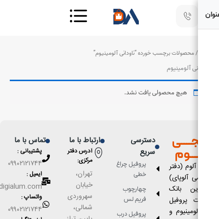
 محصولات برچسب خورده “ناودانی آلومینیوم”
نی آلومینیوم
هیچ محصولی یافت نشد.
ــــی
دسترسی
ارتباط با ما
تماس با ما
ــــوم
سریع
آدرس دفتر
پشتیبانی :
مركزى:
۰۹۹۰۲۱۲۱۷۴۴
پروفیل چراغ
لوم (دفتر
تهران،
ایمیل :
خطی
 آلوپای)
خیابان
Info@digialum.com
رین بانک
چهارچوب
سهروردی
واتساپ :
ت پروفیل
فریم لس
شمالی،
۰۹۹۰۲۱۲۱۷۴۴
ومینیوم و
پروفیل درب