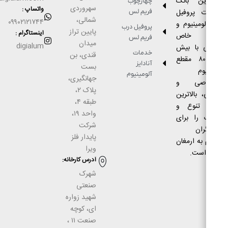
رین بانک
چهارچوب
سهروردی
واتساپ :
ت پروفیل
فریم لس
شمالی،
۰۹۹۰۲۱۲۱۷۴۴
ومینیوم و
پروفیل درب
پایین تراز
اینستاگرام :
ع خاص
فریم لس
میدان
digialum
 با بیش
خدمات
قندی، بن
از ۸۰۰۰ مقطع
آنادایز
بست
وم
آلومینیوم
جهانگیری،
اصی و
پلاک ۲،
 بالاترین
طبقه ۴،
 تنوع و
واحد ۱۹،
 را برای
شرکت
ران
پایدار فلز
به ارمغان
ویرا
است.
آدرس كارخانه:
شهرک
صنعتى
شهيد زواره
ای، كوچه
صنعت ۱۱ ،