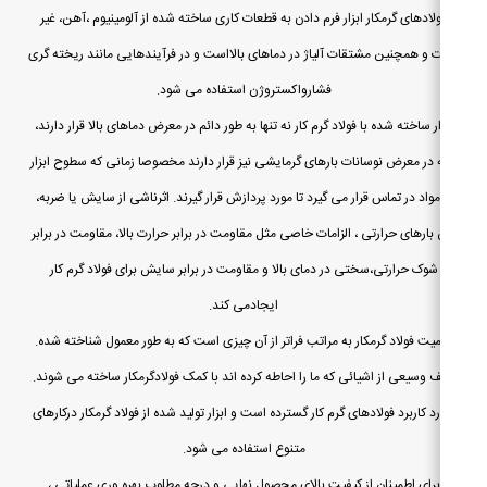
لادهای گرمکار ابزار فرم دادن به قطعات کاری ساخته شده از آلومینیوم ،آهن، غیر
ت و همچنین مشتقات آلیاژ در دماهای بالااست و در فرآیندهایی مانند ریخته گری
فشارواکستروژن استفاده می شود.
ار ساخته شده با فولاد گرم کار نه تنها به طور دائم در معرض دماهای بالا قرار دارند،
 در معرض نوسانات بارهای گرمایشی نیز قرار دارند مخصوصا زمانی که سطوح ابزار
مواد در تماس قرار می گیرد تا مورد پردازش قرار گیرند. اثرناشی از سایش یا ضربه،
 بارهای حرارتی ، الزامات خاصی مثل مقاومت در برابر حرارت بالا، مقاومت در برابر
شوک حرارتی،سختی در دمای بالا و مقاومت در برابر سایش برای فولاد گرم کار
ایجادمی کند.
یت فولاد گرمکار به مراتب فراتر از آن چیزی است که به طور معمول شناخته شده.
 وسیعی از اشیائی که ما را احاطه کرده اند با کمک فولادگرمکار ساخته می شوند.
رد کاربرد فولادهای گرم کار گسترده است و ابزار تولید شده از فولاد گرمکار درکارهای
متنوع استفاده می شود.
برای اطمینان از کیفیت بالای محصول نهایی و درجه مطلوب بهره وری عملیاتی ،